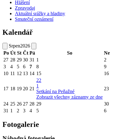
Hlášení
Zpravodaj
Aktuální srážky a hladiny
Smuteční oznámení
Kalendář
Srpen
2026
Po
Út
St
Čt
Pá
So
Ne
27
28
29
30
31
1
2
3
4
5
6
7
8
9
10
11
12
13
14
15
16
22
1
17
18
19
20
21
23
Setkání na Peňažné
Zobrazit všechny záznamy ze dne
24
25
26
27
28
29
30
31
1
2
3
4
5
6
Fotogalerie
Náhodná fotogalerie