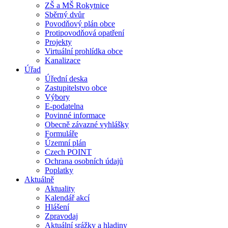
ZŠ a MŠ Rokytnice
Sběrný dvůr
Povodňový plán obce
Protipovodňová opatření
Projekty
Virtuální prohlídka obce
Kanalizace
Úřad
Úřední deska
Zastupitelstvo obce
Výbory
E-podatelna
Povinné informace
Obecně závazné vyhlášky
Formuláře
Územní plán
Czech POINT
Ochrana osobních údajů
Poplatky
Aktuálně
Aktuality
Kalendář akcí
Hlášení
Zpravodaj
Aktuální srážky a hladiny