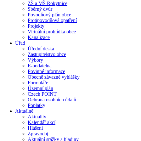
ZŠ a MŠ Rokytnice
Sběrný dvůr
Povodňový plán obce
Protipovodňová opatření
Projekty
Virtuální prohlídka obce
Kanalizace
Úřad
Úřední deska
Zastupitelstvo obce
Výbory
E-podatelna
Povinné informace
Obecně závazné vyhlášky
Formuláře
Územní plán
Czech POINT
Ochrana osobních údajů
Poplatky
Aktuálně
Aktuality
Kalendář akcí
Hlášení
Zpravodaj
Aktuální srážky a hladiny