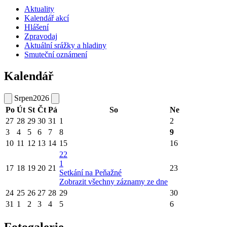
Aktuality
Kalendář akcí
Hlášení
Zpravodaj
Aktuální srážky a hladiny
Smuteční oznámení
Kalendář
Srpen
2026
Po
Út
St
Čt
Pá
So
Ne
27
28
29
30
31
1
2
3
4
5
6
7
8
9
10
11
12
13
14
15
16
22
1
17
18
19
20
21
23
Setkání na Peňažné
Zobrazit všechny záznamy ze dne
24
25
26
27
28
29
30
31
1
2
3
4
5
6