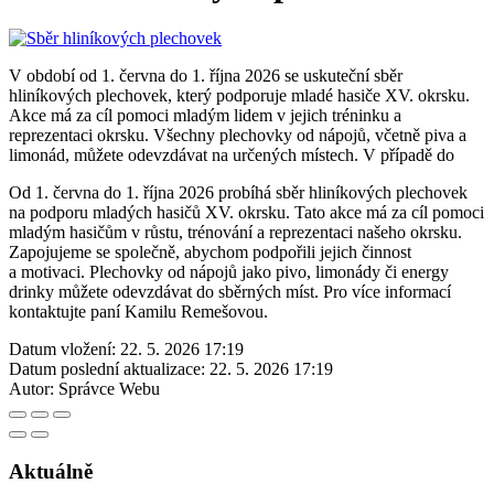
V období od 1. června do 1. října 2026 se uskuteční sběr
hliníkových plechovek, který podporuje mladé hasiče XV. okrsku.
Akce má za cíl pomoci mladým lidem v jejich tréninku a
reprezentaci okrsku. Všechny plechovky od nápojů, včetně piva a
limonád, můžete odevzdávat na určených místech. V případě do
Od 1. června do 1. října 2026 probíhá sběr hliníkových plechovek
na podporu mladých hasičů XV. okrsku. Tato akce má za cíl pomoci
mladým hasičům v růstu, trénování a reprezentaci našeho okrsku.
Zapojujeme se společně, abychom podpořili jejich činnost
a motivaci. Plechovky od nápojů jako pivo, limonády či energy
drinky můžete odevzdávat do sběrných míst. Pro více informací
kontaktujte paní Kamilu Remešovou.
Datum vložení:
22. 5. 2026 17:19
Datum poslední aktualizace:
22. 5. 2026 17:19
Autor:
Správce Webu
Aktuálně