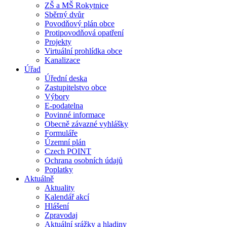
ZŠ a MŠ Rokytnice
Sběrný dvůr
Povodňový plán obce
Protipovodňová opatření
Projekty
Virtuální prohlídka obce
Kanalizace
Úřad
Úřední deska
Zastupitelstvo obce
Výbory
E-podatelna
Povinné informace
Obecně závazné vyhlášky
Formuláře
Územní plán
Czech POINT
Ochrana osobních údajů
Poplatky
Aktuálně
Aktuality
Kalendář akcí
Hlášení
Zpravodaj
Aktuální srážky a hladiny