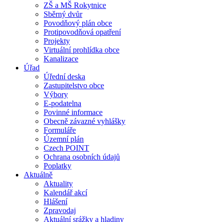
ZŠ a MŠ Rokytnice
Sběrný dvůr
Povodňový plán obce
Protipovodňová opatření
Projekty
Virtuální prohlídka obce
Kanalizace
Úřad
Úřední deska
Zastupitelstvo obce
Výbory
E-podatelna
Povinné informace
Obecně závazné vyhlášky
Formuláře
Územní plán
Czech POINT
Ochrana osobních údajů
Poplatky
Aktuálně
Aktuality
Kalendář akcí
Hlášení
Zpravodaj
Aktuální srážky a hladiny