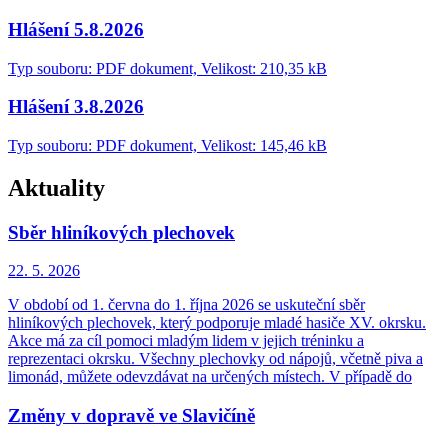
Hlášení 5.8.2026
Typ souboru: PDF dokument, Velikost: 210,35 kB
Hlášení 3.8.2026
Typ souboru: PDF dokument, Velikost: 145,46 kB
Aktuality
Sběr hliníkových plechovek
22. 5.
2026
V období od 1. června do 1. října 2026 se uskuteční sběr
hliníkových plechovek, který podporuje mladé hasiče XV. okrsku.
Akce má za cíl pomoci mladým lidem v jejich tréninku a
reprezentaci okrsku. Všechny plechovky od nápojů, včetně piva a
limonád, můžete odevzdávat na určených místech. V případě do
Změny v dopravě ve Slavičíně