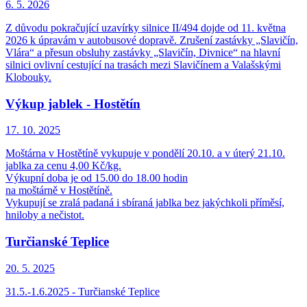
6. 5.
2026
Z důvodu pokračující uzavírky silnice II/494 dojde od 11. května
2026 k úpravám v autobusové dopravě. Zrušení zastávky „Slavičín,
Vlára“ a přesun obsluhy zastávky „Slavičín, Divnice“ na hlavní
silnici ovlivní cestující na trasách mezi Slavičínem a Valašskými
Klobouky.
Výkup jablek - Hostětín
17. 10.
2025
Moštárna v Hostětíně vykupuje v pondělí 20.10. a v úterý 21.10.
jablka za cenu 4,00 Kč/kg.
Výkupní doba je od 15.00 do 18.00 hodin
na moštárně v Hostětíně.
Vykupují se zralá padaná i sbíraná jablka bez jakýchkoli příměsí,
hniloby a nečistot.
Turčianské Teplice
20. 5.
2025
31.5.-1.6.2025 - Turčianské Teplice