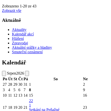
Zobrazeno
1
-
20
ze 43
Zobrazit vše
Aktuálně
Aktuality
Kalendář akcí
Hlášení
Zpravodaj
Aktuální srážky a hladiny
Smuteční oznámení
Kalendář
Srpen
2026
Po
Út
St
Čt
Pá
So
Ne
27
28
29
30
31
1
2
3
4
5
6
7
8
9
10
11
12
13
14
15
16
22
1
17
18
19
20
21
23
Setkání na Peňažné