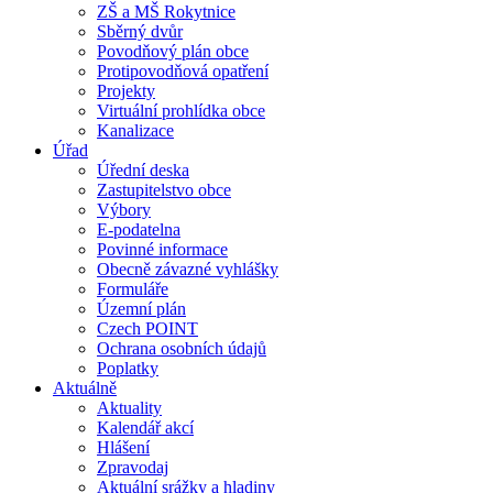
ZŠ a MŠ Rokytnice
Sběrný dvůr
Povodňový plán obce
Protipovodňová opatření
Projekty
Virtuální prohlídka obce
Kanalizace
Úřad
Úřední deska
Zastupitelstvo obce
Výbory
E-podatelna
Povinné informace
Obecně závazné vyhlášky
Formuláře
Územní plán
Czech POINT
Ochrana osobních údajů
Poplatky
Aktuálně
Aktuality
Kalendář akcí
Hlášení
Zpravodaj
Aktuální srážky a hladiny