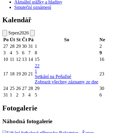
Aktuální srážky a hladiny
Smuteční oznámení
Kalendář
Srpen
2026
Po
Út
St
Čt
Pá
So
Ne
27
28
29
30
31
1
2
3
4
5
6
7
8
9
10
11
12
13
14
15
16
22
1
17
18
19
20
21
23
Setkání na Peňažné
Zobrazit všechny záznamy ze dne
24
25
26
27
28
29
30
31
1
2
3
4
5
6
Fotogalerie
Náhodná fotogalerie