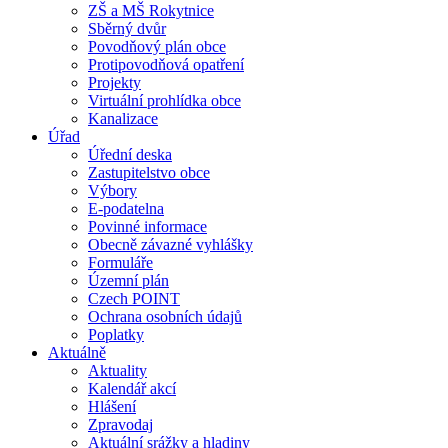
ZŠ a MŠ Rokytnice
Sběrný dvůr
Povodňový plán obce
Protipovodňová opatření
Projekty
Virtuální prohlídka obce
Kanalizace
Úřad
Úřední deska
Zastupitelstvo obce
Výbory
E-podatelna
Povinné informace
Obecně závazné vyhlášky
Formuláře
Územní plán
Czech POINT
Ochrana osobních údajů
Poplatky
Aktuálně
Aktuality
Kalendář akcí
Hlášení
Zpravodaj
Aktuální srážky a hladiny