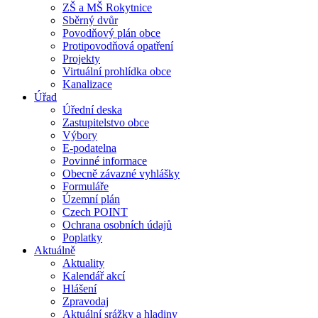
ZŠ a MŠ Rokytnice
Sběrný dvůr
Povodňový plán obce
Protipovodňová opatření
Projekty
Virtuální prohlídka obce
Kanalizace
Úřad
Úřední deska
Zastupitelstvo obce
Výbory
E-podatelna
Povinné informace
Obecně závazné vyhlášky
Formuláře
Územní plán
Czech POINT
Ochrana osobních údajů
Poplatky
Aktuálně
Aktuality
Kalendář akcí
Hlášení
Zpravodaj
Aktuální srážky a hladiny