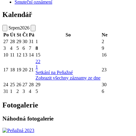
Smuteční oznámení
Kalendář
Srpen
2026
Po
Út
St
Čt
Pá
So
Ne
27
28
29
30
31
1
2
3
4
5
6
7
8
9
10
11
12
13
14
15
16
22
1
17
18
19
20
21
23
Setkání na Peňažné
Zobrazit všechny záznamy ze dne
24
25
26
27
28
29
30
31
1
2
3
4
5
6
Fotogalerie
Náhodná fotogalerie