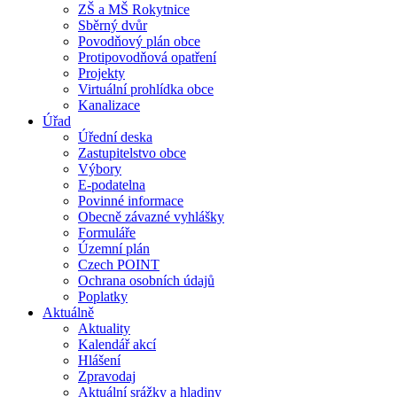
ZŠ a MŠ Rokytnice
Sběrný dvůr
Povodňový plán obce
Protipovodňová opatření
Projekty
Virtuální prohlídka obce
Kanalizace
Úřad
Úřední deska
Zastupitelstvo obce
Výbory
E-podatelna
Povinné informace
Obecně závazné vyhlášky
Formuláře
Územní plán
Czech POINT
Ochrana osobních údajů
Poplatky
Aktuálně
Aktuality
Kalendář akcí
Hlášení
Zpravodaj
Aktuální srážky a hladiny