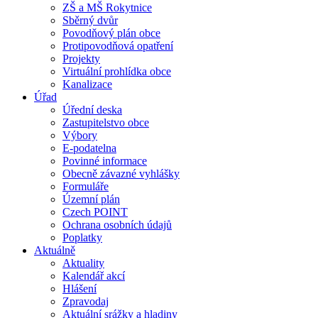
ZŠ a MŠ Rokytnice
Sběrný dvůr
Povodňový plán obce
Protipovodňová opatření
Projekty
Virtuální prohlídka obce
Kanalizace
Úřad
Úřední deska
Zastupitelstvo obce
Výbory
E-podatelna
Povinné informace
Obecně závazné vyhlášky
Formuláře
Územní plán
Czech POINT
Ochrana osobních údajů
Poplatky
Aktuálně
Aktuality
Kalendář akcí
Hlášení
Zpravodaj
Aktuální srážky a hladiny