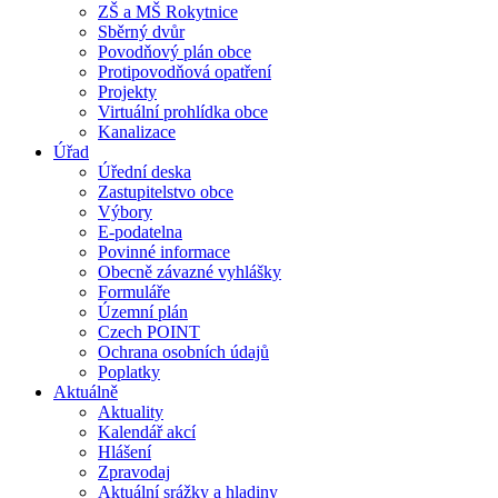
ZŠ a MŠ Rokytnice
Sběrný dvůr
Povodňový plán obce
Protipovodňová opatření
Projekty
Virtuální prohlídka obce
Kanalizace
Úřad
Úřední deska
Zastupitelstvo obce
Výbory
E-podatelna
Povinné informace
Obecně závazné vyhlášky
Formuláře
Územní plán
Czech POINT
Ochrana osobních údajů
Poplatky
Aktuálně
Aktuality
Kalendář akcí
Hlášení
Zpravodaj
Aktuální srážky a hladiny