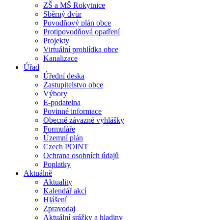
ZŠ a MŠ Rokytnice
Sběrný dvůr
Povodňový plán obce
Protipovodňová opatření
Projekty
Virtuální prohlídka obce
Kanalizace
Úřad
Úřední deska
Zastupitelstvo obce
Výbory
E-podatelna
Povinné informace
Obecně závazné vyhlášky
Formuláře
Územní plán
Czech POINT
Ochrana osobních údajů
Poplatky
Aktuálně
Aktuality
Kalendář akcí
Hlášení
Zpravodaj
Aktuální srážky a hladiny